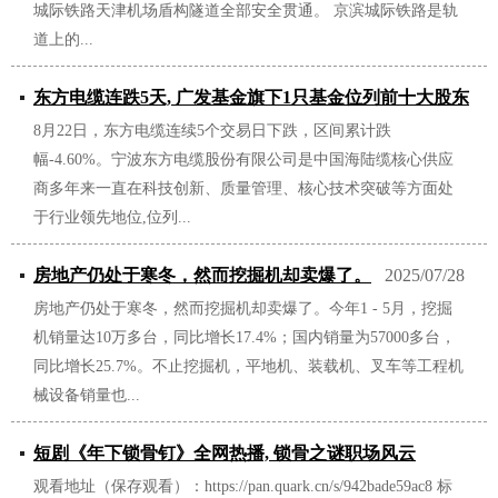
城际铁路天津机场盾构隧道全部安全贯通。 京滨城际铁路是轨
道上的...
东方电缆连跌5天, 广发基金旗下1只基金位列前十大股东
8月22日，东方电缆连续5个交易日下跌，区间累计跌
2025/09/07
幅-4.60%。宁波东方电缆股份有限公司是中国海陆缆核心供应
商多年来一直在科技创新、质量管理、核心技术突破等方面处
于行业领先地位,位列...
房地产仍处于寒冬，然而挖掘机却卖爆了。
2025/07/28
房地产仍处于寒冬，然而挖掘机却卖爆了。今年1 - 5月，挖掘
机销量达10万多台，同比增长17.4%；国内销量为57000多台，
同比增长25.7%。不止挖掘机，平地机、装载机、叉车等工程机
械设备销量也...
短剧《年下锁骨钉》全网热播, 锁骨之谜职场风云
观看地址（保存观看）：https://pan.quark.cn/s/942bade59ac8 标
2025/07/19