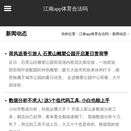
江南app体育合法吗
新闻动态
你的位置：
江南app体育合法吗
>
新闻动态
>
荷风送香引游人 石景山雕塑公园开启夏日赏荷季
近日，石景山区雕塑公园荷花池内荷花次第绽放，一池碧波、
2026/07/22
田田荷叶搭配园区特色雕塑，吸引大批市民前来休闲打卡，感
受独属于城市公园的夏日诗意。 走进雕塑公园中心荷塘，大片
碧绿荷...
数据分析不求人! 这5个低代码工具, 小白也能上手
小白学数据分析，到底从哪入手？ 市面上那么多数据分析工
2026/02/12
具，都说自己好用，看来看去都搞迷糊了。 我做数据分析十几
年了，用过的工具不说上百，大几十个也是有的。根据我的使