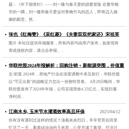
题：《年下锁骨钉》——刘一隆与秦天爱的甜蜜冒险 在繁华都
市的一隅，刘一隆和秦天爱这对青梅竹马的恋人，即将迈入婚
姻的殿堂。然...
张也《红梅赞》《采红菱》《夫妻双双把家还》宋祖英
图片 本站仅提供存储服务，所有内容均由用户发布，如发现有
《孟姜女》《龙船调》《九九艳阳天》
害或侵权内容，请点击举报。...
2025/06/23
华联控股2024年报解析：回购注销 + 新能源突围，价值重
文/初晨 2024年，房地产行业在深度调整中承压前行，华联控股
估迎来倒计时
以“守正出新”的战略定力交出一份韧性答卷。 4月28日晚间，华
2025/05/20
联控股发布了2024年年报，公司实现营收4.25亿元，实现归属
净利润...
江南水乡, 玉米节水灌溉效率高且环保
2025/04/12
你有没有遇到过这样的情况？顶着炎炎烈日，辛辛苦苦在田里
忙活了一天，看着绿油油的玉米苗，心里充满了希望。可没过