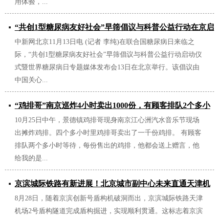
用体验，...
“共创1型糖尿病友好社会”早筛倡议与科普公益行动在京启
中新网北京11月13日电 (记者 李纯)在联合国糖尿病日来临之
动
际，“共创1型糖尿病友好社会”早筛倡议与科普公益行动启动仪
2025/11/30
式暨世界糖尿病日专题媒体发布会13日在北京举行。该倡议由
中国关心...
“鸡排哥”南京巡炸4小时卖出1000份，有顾客排队2个多小
10月25日中午，景德镇鸡排哥现身南京江心洲汽水音乐节现场
时
出摊炸鸡排。四个多小时里鸡排哥卖出了一千份鸡排。 有顾客
2025/11/19
排队两个多小时等待，每份售出的鸡排，他都会送上赠言，他
给我的是...
京滨城际铁路有新进展！北京城市副中心未来直通天津机
8月28日，随着京滨创新号盾构机破洞而出，京滨城际铁路天津
场
机场2号盾构隧道完成盾构掘进，实现顺利贯通。这标志着京滨
2025/09/21