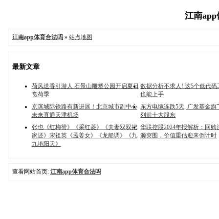
江南app
江南app体育合法吗
»
站点地图
最新文章
荷风送香引游人 石景山雕塑公园开启夏日
数据分析不求人! 这5个低代码
赏荷季
也能上手
京滨城际铁路有新进展！北京城市副中心
东方电缆连跌5天, 广发基金旗
未来直通天津机场
列前十大股东
张也《红梅赞》《采红菱》《夫妻双双把
华联控股2024年报解析：回购注
家还》宋祖英《孟姜女》《龙船调》《九
源突围，价值重估迎来倒计时
九艳阳天》
查看网站首页:
江南app体育合法吗